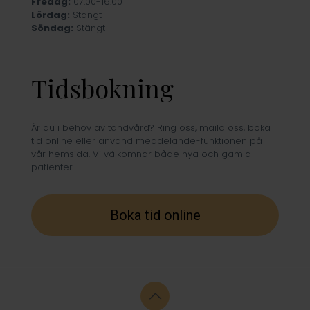
Fredag:
07.00-16.00
Lördag:
Stängt
Söndag:
Stängt
Tidsbokning
Är du i behov av tandvård? Ring oss, maila oss, boka
tid online eller använd meddelande-funktionen på
vår hemsida. Vi välkomnar både nya och gamla
patienter.
Boka tid online