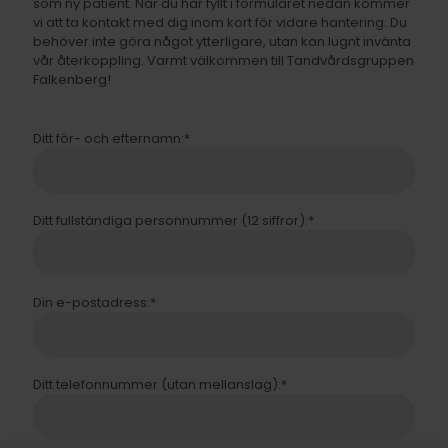
som ny patient. När du har fyllt i formuläret nedan kommer
vi att ta kontakt med dig inom kort för vidare hantering. Du
behöver inte göra något ytterligare, utan kan lugnt invänta
vår återkoppling. Varmt välkommen till Tandvårdsgruppen
Falkenberg!
Ditt för- och efternamn:*
Ditt fullständiga personnummer (12 siffror):*
Din e-postadress:*
Ditt telefonnummer (utan mellanslag):*