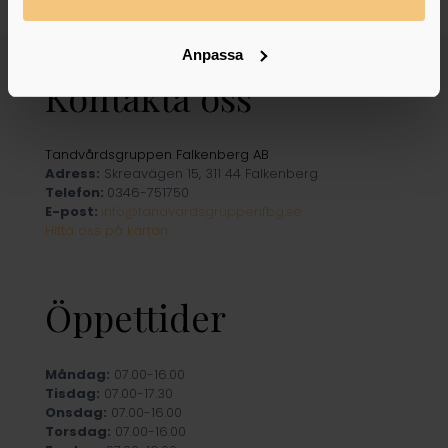
Anpassa
Kontakta oss
Tandvårdsgruppen Falkenberg AB
Adress:
Skreavägen 15, 311 44 Falkenberg
Telefon:
0346-751750
E-post:
info@tandvardsgruppenfbg.se
Hitta oss på kartan
Öppettider
Måndag:
07.00-16.00
Tisdag:
07.00-17.30
Onsdag:
07.00-16.00
Torsdag:
07.00-16.00