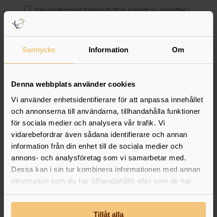
Jag godkänner härmed att ni samlar in uppgifter i
enlighet med GDPR (
läs mer här
).
Ange valfritt meddelande:
Samtycke
Information
Om
Denna webbplats använder cookies
Vi använder enhetsidentifierare för att anpassa innehållet
och annonserna till användarna, tillhandahålla funktioner
för sociala medier och analysera vår trafik. Vi
vidarebefordrar även sådana identifierare och annan
information från din enhet till de sociala medier och
annons- och analysföretag som vi samarbetar med.
Dessa kan i sin tur kombinera informationen med annan
information som du har tillhandahållit eller som de har
samlat in när du har använt deras tjänster.
Tillåt alla